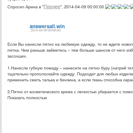
Прочее
Спросил Арина в "
", 2014-04-09 00:00:00
answersall.win
2014-04-09 00:00:00
Если Вы нанесли пятно на любимую одежду, то не ждите нового
пятна. Чем раньше займетесь – тем больше шансов от него изб
засохших.
1.Нанесли губную помаду – нанесите на пятно буру (натрий те
тщательно прополоскайте одежду. Подходит для любых издели
применить сметь талька и бензина, а если ткань способна окра
2.Пятно от косметического крема с легкостью убирается с помо
Показать полностью