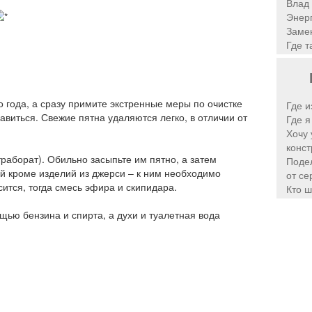
Влад 
Энерг
Замен
Где т
 года, а сразу примите экстренные меры по очистке
Где и
авиться. Свежие пятна удаляются легко, в отличии от
Где я
Хочу 
конст
траборат). Обильно засыпьте им пятно, а затем
Подел
й кроме изделий из джерси – к ним необходимо
от се
сится, тогда смесь эфира и скипидара.
Кто ш
щью бензина и спирта, а духи и туалетная вода