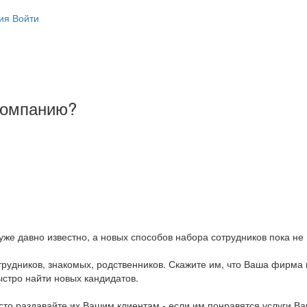
ия
Войти
 компанию?
се уже давно известно, а новых способов набора сотрудников пока не
отрудников, знакомых, родственников. Скажите им, что Ваша фирма
ыстро найти новых кандидатов.
то раздавайте их Вашим клиентам - если им понравятся услуги Ва