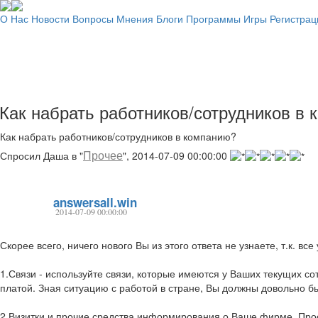
О Нас
Новости
Вопросы
Мнения
Блоги
Программы
Игры
Регистрац
Как набрать работников/сотрудников в
Как набрать работников/сотрудников в компанию?
Прочее
Спросил Даша в "
", 2014-07-09 00:00:00
answersall.win
2014-07-09 00:00:00
Скорее всего, ничего нового Вы из этого ответа не узнаете, т.к. в
1.Связи - используйте связи, которые имеются у Ваших текущих с
платой. Зная ситуацию с работой в стране, Вы должны довольно б
2.Визитки и прочие средства информирования о Ваше фирме. Прос