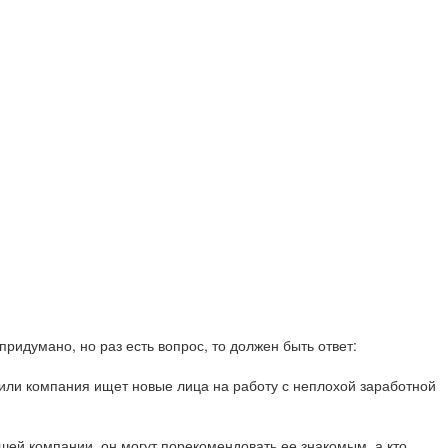
 придумано, но раз есть вопрос, то должен быть ответ:
 или компания ищет новые лица на работу с неплохой заработной
шей компании, он могут порекомендовать ее знакомым, а кто