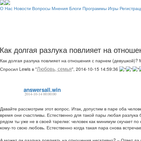
О Нас
Новости
Вопросы
Мнения
Блоги
Программы
Игры
Регистрац
Как долгая разлука повлияет на отноше
Как долгая разлука повлияет на отношения с парнем (девушкой)? 
Любовь, семья
Спросил Lewis в "
", 2014-10-15 14:59:36
answersall.win
2014-10-14 00:00:00
Давайте рассмотрим этот вопрос. Итак, допустим в паре оба челов
время они счастливы. Естественно для такой пары любая разлука 
рядом ты уже не в своей тарелке: человек как минимум скучает п
кому-то свою любовь. Естественно когда такая пара снова встречае
А может ли разлука повлиять на отношения негативно? – Ответ да и