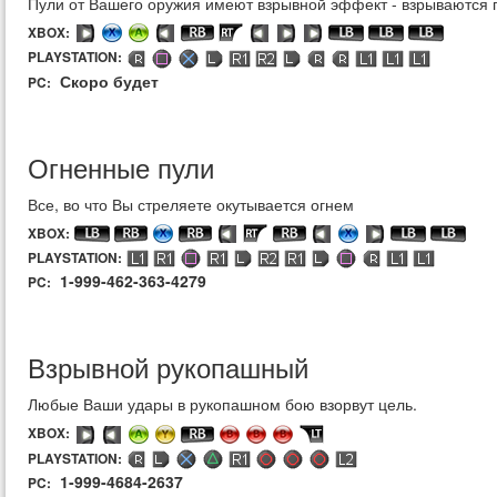
Пули от Вашего оружия имеют взрывной эффект - взрываются п
XBOX:
PLAYSTATION:
Скоро будет
PC:
Огненные пули
Все, во что Вы стреляете окутывается огнем
XBOX:
PLAYSTATION:
1-999-462-363-4279
PC:
Взрывной рукопашный
Любые Ваши удары в рукопашном бою взорвут цель.
XBOX:
PLAYSTATION:
1-999-4684-2637
PC: